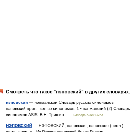
Смотреть что такое "нэповский" в других словарях:
нэповский
— нэпманский Словарь русских синонимов.
нэповский прил., кол во синонимов: 1 • нэпманский (2) Словарь
синонимов ASIS. В.Н. Тришин …
Словарь синонимов
НЭПОВСКИЙ
— НЭПОВСКИЙ, нэповская, нэповское (неол.).
прил. к нэп. «…Из России нэповской будет Россия