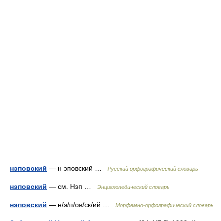
нэповский
— н эповский …
Русский орфографический словарь
нэповский
— см. Нэп …
Энциклопедический словарь
нэповский
— н/э/п/ов/ск/ий …
Морфемно-орфографический словарь