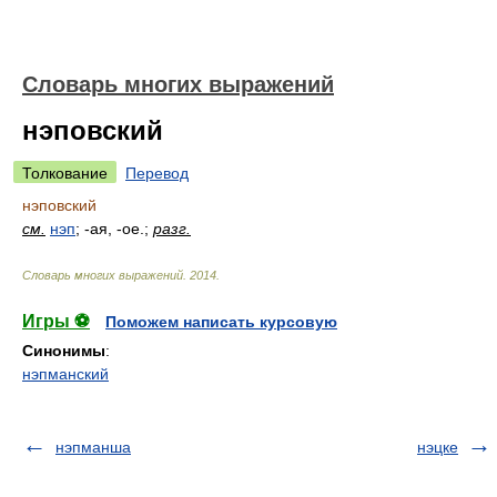
Словарь многих выражений
нэповский
Толкование
Перевод
нэповский
см.
нэп
; -ая, -ое.;
разг.
Словарь многих выражений
.
2014
.
Игры ⚽
Поможем написать курсовую
Синонимы
:
нэпманский
нэпманша
нэцке