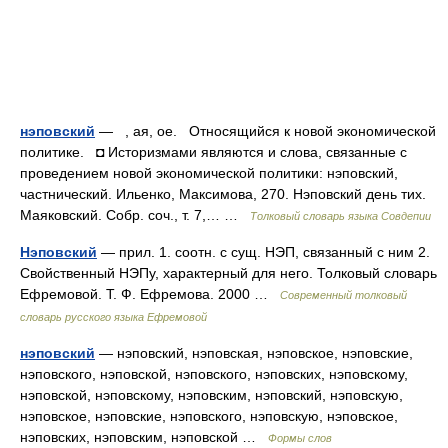
нэповский
— , ая, ое. Относящийся к новой экономической
политике. ◘ Историзмами являются и слова, связанные с
проведением новой экономической политики: нэповский,
частнический. Ильенко, Максимова, 270. Нэповский день тих.
Маяковский. Собр. соч., т. 7,… …
Толковый словарь языка Совдепии
Нэповский
— прил. 1. соотн. с сущ. НЭП, связанный с ним 2.
Свойственный НЭПу, характерный для него. Толковый словарь
Ефремовой. Т. Ф. Ефремова. 2000 …
Современный толковый
словарь русского языка Ефремовой
нэповский
— нэповский, нэповская, нэповское, нэповские,
нэповского, нэповской, нэповского, нэповских, нэповскому,
нэповской, нэповскому, нэповским, нэповский, нэповскую,
нэповское, нэповские, нэповского, нэповскую, нэповское,
нэповских, нэповским, нэповской …
Формы слов