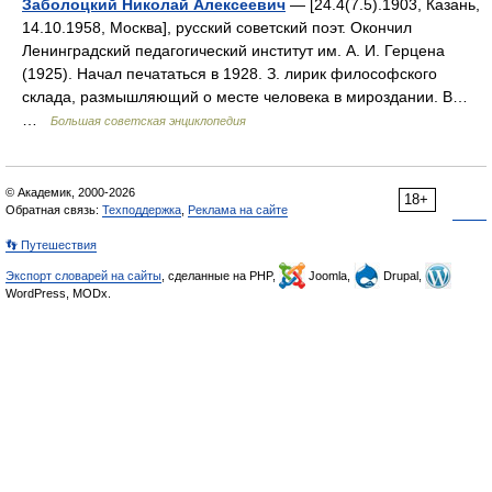
Заболоцкий Николай Алексеевич
— [24.4(7.5).1903, Казань,
14.10.1958, Москва], русский советский поэт. Окончил
Ленинградский педагогический институт им. А. И. Герцена
(1925). Начал печататься в 1928. З. лирик философского
склада, размышляющий о месте человека в мироздании. В…
…
Большая советская энциклопедия
© Академик, 2000-2026
18+
Обратная связь:
Техподдержка
,
Реклама на сайте
👣 Путешествия
Экспорт словарей на сайты
, сделанные на PHP,
Joomla,
Drupal,
WordPress, MODx.